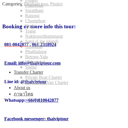
Phuket
Categories:
Elephant tour
,
Phuket
Phangnga
Suratthani
Ranong
Chumphon
Krabi
Booking or more info this tour:
Trang
Nakhonsrithammarat
Satul (Lipe island)
081-0042877
,
061-2318924
Songkhla
Phatthalung
Betong-Yala
Chiangmai
Email: info@thaiviptour.com
Samui
Transfer Charter
Private Boat Charter
Line id:
@thaiviptour
Private Car/Van Charter
About us
ภาษาไทย
Whatsapp:
+66(0)810042877
Facebook messenger: thaiviptour