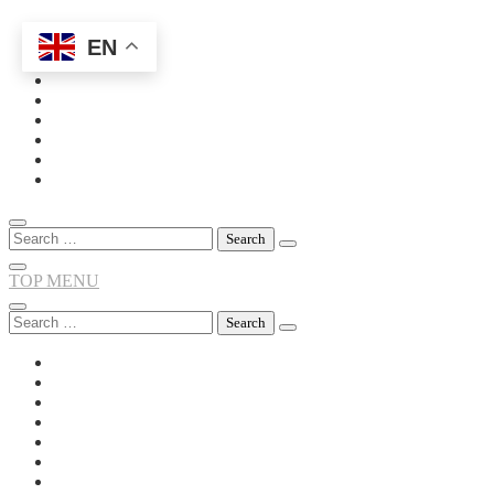
EN
Skip
to
content
Search
for:
TOP MENU
Search
for: