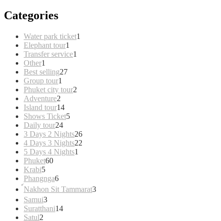
Categories
1
Water park ticket
1
1
product
Elephant tour
1
product
1
Transfer service
1
1
product
Other
1
product
27
Best selling
27
1
products
Group tour
1
product
2
Phuket city tour
2
2
products
Adventure
2
products
14
Island tour
14
products
5
Shows Ticket
5
24
products
Daily tour
24
products
26
3 Days 2 Nights
26
products
22
4 Days 3 Nights
22
1
products
5 Days 4 Nights
1
60
product
Phuket
60
5
products
Krabi
5
products
6
Phangnga
6
products
3
์Nakhon Sit Tammarat
3
products
3
Samui
3
products
14
Suratthani
14
2
products
Satul
2