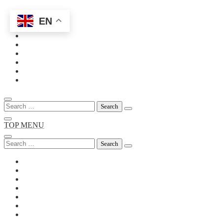
EN
Skip
to
content
Search
for:
TOP MENU
Search
for: