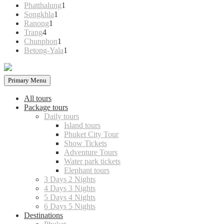
products
1
Phatthalung
1
1
product
Songkhla
1
1
product
Ranong
1
4
product
Trang
4
products
1
Chunphon
1
product
1
Betong-Yala
1
product
Primary Menu
All tours
Package tours
Daily tours
Island tours
Phuket City Tour
Show Tickets
Adventure Tours
Water park tickets
Elephant tours
3 Days 2 Nights
4 Days 3 Nights
5 Days 4 Nights
6 Days 5 Nights
Destinations