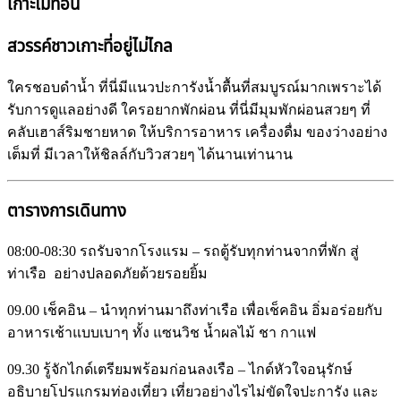
เกาะไม้ท่อน
สวรรค์ชาวเกาะที่อยู่ไม่ไกล
ใครชอบดำน้ำ ที่นี่มีแนวปะการังน้ำตื้นที่สมบูรณ์มากเพราะได้
รับการดูแลอย่างดี ใครอยากพักผ่อน ที่นี่มีมุมพักผ่อนสวยๆ ที่
คลับเฮาส์ริมชายหาด ให้บริการอาหาร เครื่องดื่ม ของว่างอย่าง
เต็มที่ มีเวลาให้ชิลล์กับวิวสวยๆ ได้นานเท่านาน
ตารางการเดินทาง
08:00-08:30
รถรับจากโรงแรม – รถตู้รับทุกท่านจากที่พัก สู่
ท่าเรือ อย่างปลอดภัยด้วยรอยยิ้ม
09.00
เช็คอิน – นำทุกท่านมาถึงท่าเรือ เพื่อเช็คอิน อิ่มอร่อยกับ
อาหารเช้าแบบเบาๆ ทั้ง แซนวิช น้ำผลไม้ ชา กาแฟ
09.30
รู้จักไกด์เตรียมพร้อมก่อนลงเรือ – ไกด์หัวใจอนุรักษ์
อธิบายโปรแกรมท่องเที่ยว เที่ยวอย่างไรไม่ขัดใจปะการัง และ