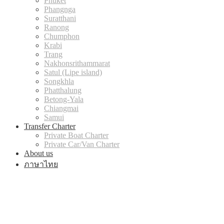
Phuket
Phangnga
Suratthani
Ranong
Chumphon
Krabi
Trang
Nakhonsrithammarat
Satul (Lipe island)
Songkhla
Phatthalung
Betong-Yala
Chiangmai
Samui
Transfer Charter
Private Boat Charter
Private Car/Van Charter
About us
ภาษาไทย