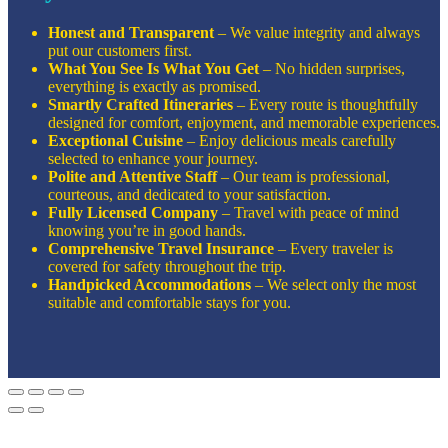
Honest and Transparent
– We value integrity and always
put our customers first.
What You See Is What You Get
– No hidden surprises,
everything is exactly as promised.
Smartly Crafted Itineraries
– Every route is thoughtfully
designed for comfort, enjoyment, and memorable experiences.
Exceptional Cuisine
– Enjoy delicious meals carefully
selected to enhance your journey.
Polite and Attentive Staff
– Our team is professional,
courteous, and dedicated to your satisfaction.
Fully Licensed Company
– Travel with peace of mind
knowing you’re in good hands.
Comprehensive Travel Insurance
– Every traveler is
covered for safety throughout the trip.
Handpicked Accommodations
– We select only the most
suitable and comfortable stays for you.