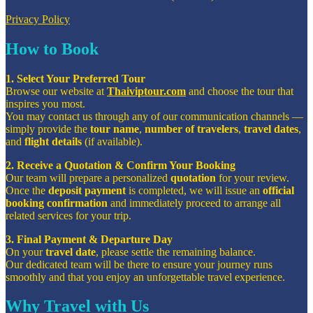
Privacy Policy
How to Book
1. Select Your Preferred Tour
Browse our website at
Thaiviptour.com
and choose the tour that
inspires you most.
You may contact us through any of our communication channels —
simply provide the
tour name
,
number of travelers
,
travel dates
,
and
flight details
(if available).
2. Receive a Quotation & Confirm Your Booking
Our team will prepare a personalized
quotation
for your review.
Once the
deposit payment
is completed, we will issue an
official
booking confirmation
and immediately proceed to arrange all
related services for your trip.
3. Final Payment & Departure Day
On your
travel date
, please settle the remaining balance.
Our dedicated team will be there to ensure your journey runs
smoothly and that you enjoy an unforgettable travel experience.
Why Travel with Us