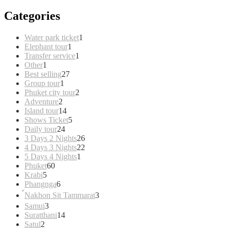
Categories
1
Water park ticket
1
1
product
Elephant tour
1
product
1
Transfer service
1
1
product
Other
1
product
27
Best selling
27
1
products
Group tour
1
product
2
Phuket city tour
2
2
products
Adventure
2
products
14
Island tour
14
products
5
Shows Ticket
5
24
products
Daily tour
24
products
26
3 Days 2 Nights
26
products
22
4 Days 3 Nights
22
1
products
5 Days 4 Nights
1
60
product
Phuket
60
5
products
Krabi
5
products
6
Phangnga
6
products
3
์Nakhon Sit Tammarat
3
products
3
Samui
3
products
14
Suratthani
14
2
products
Satul
2